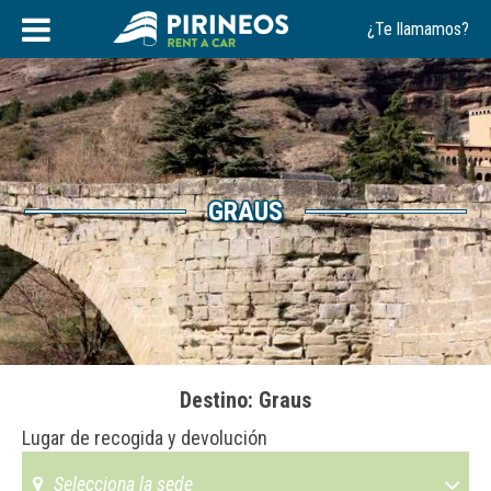
Saltar
¿Te llamamos?
al
contenido
GRAUS
Destino: Graus
Lugar de recogida y devolución
Selecciona la sede