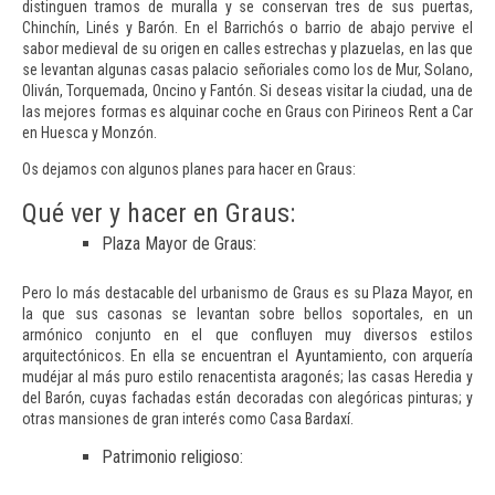
distinguen tramos de muralla y se conservan tres de sus puertas,
Chinchín
,
Linés
y
Barón
. En el
Barrichós
o barrio de abajo pervive el
sabor medieval de su origen en calles estrechas y plazuelas, en las que
se levantan algunas casas palacio señoriales como los de
Mur
,
Solano
,
Oliván, Torquemada, Oncino y
Fantón
. Si deseas visitar la ciudad, una de
las mejores formas es alquinar coche en Graus con Pirineos Rent a Car
en Huesca y Monzón.
Os dejamos con algunos planes para hacer en Graus:
Qué ver y hacer en Graus:
Plaza Mayor de Graus:
Pero lo más destacable del urbanismo de Graus es su
Plaza Mayor
, en
la que sus casonas se levantan sobre bellos soportales, en un
armónico conjunto en el que confluyen muy diversos estilos
arquitectónicos. En ella se encuentran el
Ayuntamiento
, con arquería
mudéjar al más puro estilo renacentista aragonés; las casas
Heredia
y
del
Barón
, cuyas fachadas están decoradas con alegóricas pinturas; y
otras mansiones de gran interés como Casa
Bardaxí
.
Patrimonio religioso: