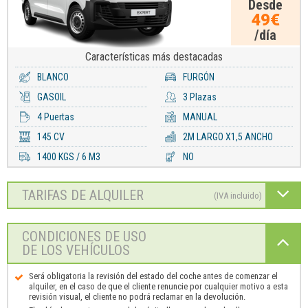
Desde
49€
/día
Características
más destacadas
BLANCO
FURGÓN
GASOIL
3 Plazas
4 Puertas
MANUAL
145 CV
2M LARGO X1,5 ANCHO
1400 KGS / 6 M3
NO
TARIFAS DE ALQUILER
(IVA incluido)
CONDICIONES DE USO
DE LOS VEHÍCULOS
Será obligatoria la revisión del estado del coche antes de comenzar el
alquiler, en el caso de que el cliente renuncie por cualquier motivo a esta
revisión visual, el cliente no podrá reclamar en la devolución.