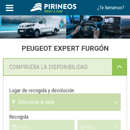
Saltar
¿Te llamamos?
al
contenido
PEUGEOT EXPERT FURGÓN
COMPRUEBA LA DISPONIBILIDAD
Lugar de recogida y devolución
Selecciona la sede
Recogida