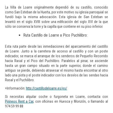
La Villa de Loarre originalmente dependió de su castillo, conocido
como San Esteban de la Huerta, por este motivo su iglesia parroquial se
fundó bajo la misma advocación. Esta iglesia de San Esteban se
levantó en el siglo XVIII sobre una edificación del siglo XVI de la que
sólo se conserva la torre y la capilla que contiene en su piso inferior.
Ruta Castillo de Loarre a Pico Puchilibro:
Esta ruta parte desde las inmediaciones del aparcamiento del castillo
de Loarre. Junto a la carretera de acceso al castillo y con un poste
indicador, se marca el arranque de los senderos de Pequeño Recorrido
hacia Rasal y el Pico del Puchilibro. Paralelos al pinar, se asciende
hasta un gran campo situado en la parte superior, donde el camino
antiguo se pierde, debiendo atravesar el mismo hasta encontrar al otro
lado una pista y el poste indicador con los desvíos de las sendas hacia
Rasal y el Puchilibro.
+Información:
http://castillodeloarre.es/es/
Si necesitas alquilar coche o furgoneta en Loarre, contacta con
Pirineos Rent a Car
,
con oficinas en Huesca y Monzón, o llamando al
974 59 99 88