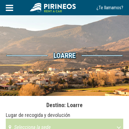
Saltar
¿Te llamamos?
al
contenido
LOARRE
Destino: Loarre
Lugar de recogida y devolución
Selecciona la sede